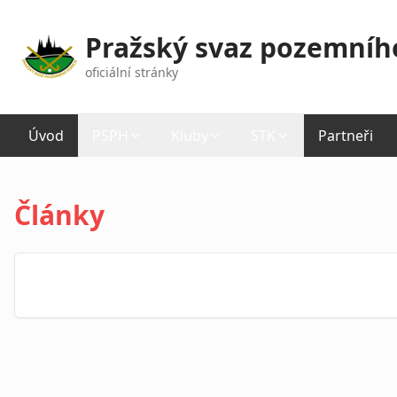
Pražský svaz pozemníh
oficiální stránky
Úvod
PSPH
Kluby
STK
Partneři
Články